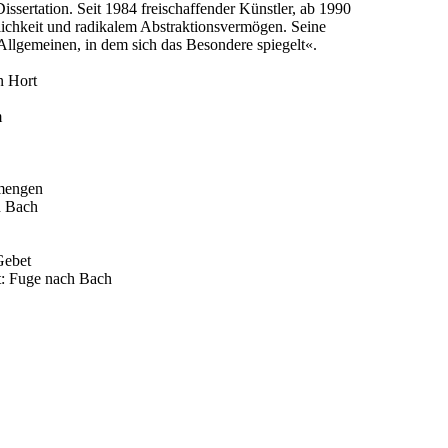
sertation. Seit 1984 freischaffender Künstler, ab 1990
nlichkeit und radikalem Abstraktionsvermögen. Seine
Allgemeinen, in dem sich das Besondere spiegelt«.
n Hort
m
smengen
h Bach
Gebet
t: Fuge nach Bach