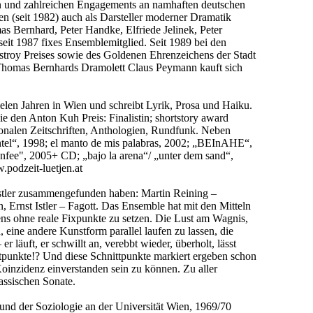
n und zahlreichen Engagements an namhaften deutschen
en (seit 1982) auch als Darsteller moderner Dramatik
s Bernhard, Peter Handke, Elfriede Jelinek, Peter
seit 1987 fixes Ensemblemitglied. Seit 1989 bei den
stroy Preises sowie des Goldenen Ehrenzeichens der Stadt
n Thomas Bernhards Dramolett Claus Peymann kauft sich
elen Jahren in Wien und schreibt Lyrik, Prosa und Haiku.
e den Anton Kuh Preis: Finalistin; shortstory award
ionalen Zeitschriften, Anthologien, Rundfunk. Neben
ntel“, 1998; el manto de mis palabras, 2002; „BEInAHE“,
fee", 2005+ CD; „bajo la arena“/ „unter dem sand“,
.podzeit-luetjen.at
st Istler zusammengefunden haben: Martin Reining –
 Ernst Istler – Fagott. Das Ensemble hat mit den Mitteln
ens ohne reale Fixpunkte zu setzen. Die Lust am Wagnis,
eine andere Kunstform parallel laufen zu lassen, die
r läuft, er schwillt an, verebbt wieder, überholt, lässt
ttpunkte!? Und diese Schnittpunkte markiert ergeben schon
Koinzidenz einverstanden sein zu können. Zu aller
assischen Sonate.
nd der Soziologie an der Universität Wien, 1969/70