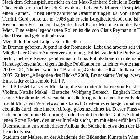
Nach dem Schauspielunterricht an der Max-Reinhard Schule in Berli
Theaterhäusern machte sich Schwab u.a. bei den Salzburger Festspiel
einen Namen. Er begleitete zahlreiche Uraufführungen u.a. von Thoma
Turrini, Gerd Jonke u.v.m. 1986 gab er sein Burgtheaterdebüt und ist 
Reichenauer Festspielen. Träger der Josef Kainz Medaille und des Ne
Wien. Eine seiner legendärsten Rollen ist die von Claus Peymann i
eine Hose und geht mit mir essen.
Mechthild Podzeit-Lütjen, Schriftstellerin
In Bremen geboren. Jugend in der Romandie. Lebt und arbeitet seit vi
Mitglied der Grazer Autorenversammlung, Erhielt zahlreiche Preise wi
berlin; mehrere Reisestipendien nach Kuba. Publikationen in internat
Herausgeberschaften eigenständige Publikationen: „meiner worte ma
2003+ CD; "dünen. wächten" BrandungsGedichte, 2004; "tollkirschen
2007. Zuletzt „Allegorien des Blicks“ 2008, Brandstätter Verlag. www
Ernst Istler & Ensemble F.L.I.P.
F.L.I.P. besteht aus vier Musikern, die sich unter Initiative von Ern
Violine, Natalie Makal – Bratsche, Wolfgang Buresch - Englisch Horn,
seiner Vierstimmigkeit versucht, auf die Imagination eines Roten Fad
macht Mut, dem Wort etwas musikalisch Gleitendes entgegenzuhalten, 
ebenfalls durch eine innere Abfolge gekennzeichnet ist. Dieser Fluss – e
sich einholen, ohne Berührung – oder berührt er doch? Gibt es Schni
jenen Roten Faden, den unser Intellekt sucht, um mit einer erfühlten 
Überraschung entspricht dieser Aufbau der Stücke in etwa dem der kl
Leander Kaiser
Studium der Malerei an der Akademie der Bildenden Künste in Wien u