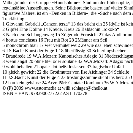
Mitbegründer der Gruppe »Hundsblume«. Studium der Philosophie, Dis
regelmäßige Ausstellungen. Seine Bildsprache basiert auf vitaler Sin
figurative Malerei ist ein »Denken in Bildern«, die »Suche nach dem 
Tracklisting:
1 Giovanni Gabrieli „Canzon terza“ 13 das bricht ein 25 Idylle ist kei
2 Gipfel-Eine Doline 14 Kreide. Kreis 26 Baldachin „rokoko“
3 Nach dem Schlangenweg 15 Zögernde Fernsicht 27 das Auditoriu
4 hortus conclusus 16 Frau mit Rot 28 2Männer am Seil
5 monochrom blau 17 wer vermutet weiß 29 wie das leben schwindet
6 J.S.Bach: Kunst der Fuge 1 18 überflüssig 30 Schierlingsbecher
7 Brandrede 19 W.A.Mozart: Kanonisches Adagio 31 Niederschlag
8 wenn angst 20 ohne titel oder soutane 32 W.A.Mozart: Adagio nac
9 wohl behalten 21 opales lot heißt loslassen 33 tragischer Unfall
10 gleich gewicht 22 die Großmutter von Ilse Aichinger 34 Schleife
11 J.S.Bach: Kunst der Fuge 4 23 tröstungsstimme sticht ins herz 35 
12 bau kein gehäuse 24 Arvo Pärt: Cantate Dominum 36 W.A.Mozar
© (P) 2009 www.astormedia.at willi.schlager@chello.at
ISBN = EAN: 9783900277222 AST 170278