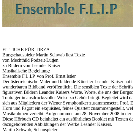
FITTICHE FÜR TIRZA
Burgschauspieler Martin Schwab liest Texte
von Mechthild Podzeit-Lütjen
zu Bildern von Leander Kaiser
Musikalische Begleitung:
Ensemble F.L.I.P. von Prof. Ernst Istler
Der österreichische Maler und bildende Künstler Leander Kaiser hat i
wunderbaren Bildband veröffentlicht. Die sensiblen Texte der Schrifts
figurativen Bildern Leander Kaisers Worte. Worte, die uns der Burg
Tonträger in ausdrucksvoller Weise zu Gehör bringt. Begleitet wird 
sich aus Mitgliedern der Wiener Symphoniker zusammensetzt. Prof. Ern
Horn und Fagott ein exquisites, feines Quartett zusammengestellt, wel
Musikrahmen verleiht. Aufgenommen am 28. November 2008 in der L
Diese Hörbuch CD beinhaltet ein ausführliches Booklet mit Texten de
dazugehörenden Abbildungen der Werke Leander Kaisers.
Martin Schwab, Schauspieler