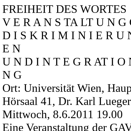
FREIHEIT DES WORTES
V E R A N S TA LT U N G G
D I S K R I M I N I E R U
E N
U N D I N T E G R AT I O
N G
Ort: Universität Wien, Haup
Hörsaal 41, Dr. Karl Luege
Mittwoch, 8.6.2011 19.00
Eine Veranstaltung der GA