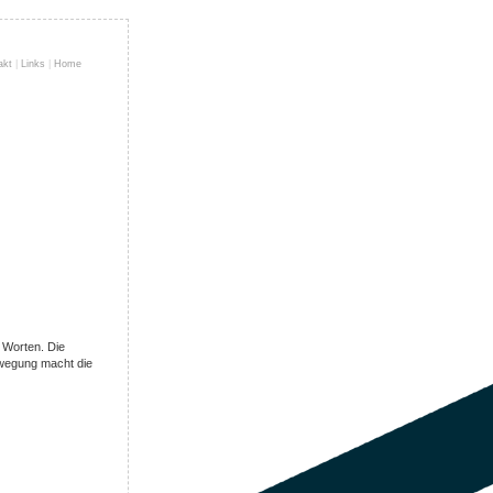
akt
|
Links
|
Home
 Worten. Die
ewegung macht die