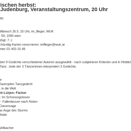
rischen herbst:
. Judenburg, Veranstaltungszentrum, 20 Uhr
te:
Mittwoch 26.5. 20 Uhr, im_flieger, WUK
 59, 1090 wien
ßigt: 7.-)
echtzeitig Karten reservieren: imflieger@wuk.at
unter 01-403 10 48.
en 9 Gedichte verschiedener Autoren ausgewählt - nach subjektiven Kriterien und in Hinblick
Tanz. Jede der 3 Tänzerinnen interpretiert 3 Gedichte.
le
Tautropfen Tanzgedicht
 in die Welt
it-Lütjen: Fächer
: Im Schonungslosen
: Fallenlassen nach Noten
 Oasensage
Das Auge des Sturms
indei
ühlbacher