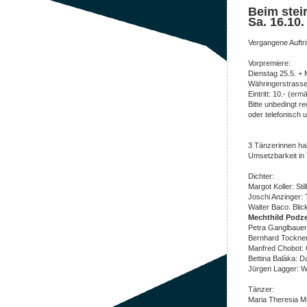
Beim stei
Sa. 16.10
Vergangene Auftrit
Vorpremiere:
Dienstag 25.5. + 
Währingerstrasse
Eintritt: 10.- (ermä
Bitte unbedingt r
oder telefonisch 
3 Tänzerinnen hab
Umsetzbarkeit in 
Dichter:
Margot Koller: Stil
Joschi Anzinger: 
Walter Baco: Blick
Mechthild Podze
Petra Ganglbauer
Bernhard Tockner
Manfred Chobot:
Bettina Balàka: 
Jürgen Lagger: W
Tänzer:
Maria Theresia M