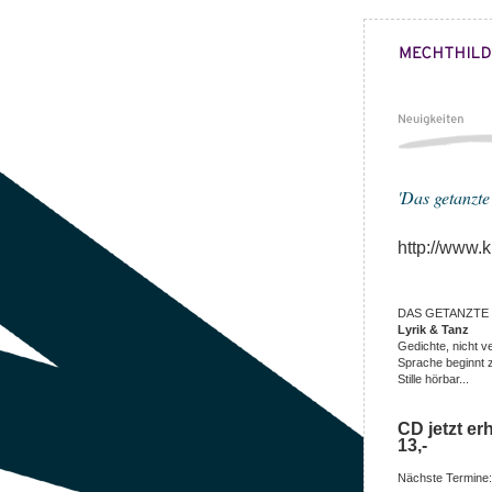
'Das getanzte
http://www.k
DAS GETANZTE
Lyrik & Tanz
Gedichte, nicht 
Sprache beginnt z
Stille hörbar...
CD jetzt erh
13,-
Nächste Termine: