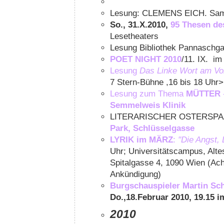
Lesung: CLEMENS EICH. Sams
So., 31.X.2010,
95 Thesen des
Lesetheaters
Lesung Bibliothek Pannaschg
POET NIGHT 2010
/11. IX. i
Lesung
Das Linke Wort am Vo
7 Stern-Bühne ,16 bis 18 Uhr>
Lesung zum Thema
MÜTTER
Semmelweis Klinik
LITERARISCHER OSTERSP
Park, Schlüsselgasse
LYRIK im MÄRZ
:
"Die Angst, 
Uhr; Universitätscampus, Alte
Spitalgasse 4, 1090 Wien (Ac
Ankündigung)
Burgschauspieler Martin Sch
Do.,18.Februar 2010, 19.15 
2010