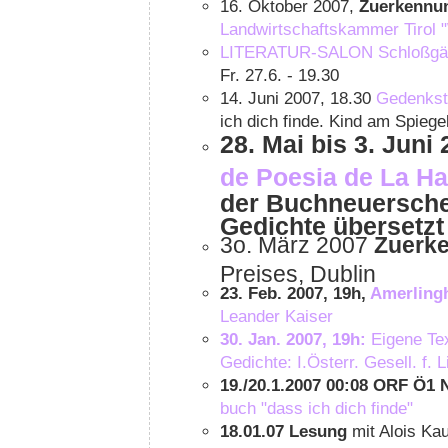
16. Oktober 2007,
Zuerkennu
Landwirtschaftskammer Tirol
LITERATUR-SALON Schloßgärt
Fr. 27.6. - 19.30
14. Juni 2007, 18.30
Gedenkstä
ich dich finde. Kind am Spieg
28. Mai bis 3. Juni
de Poesia de La H
der Buchneuersche
Gedichte übersetz
3o. März 2007
Zuerk
Preises, Dublin
23. Feb. 2007, 19h,
Amerling
Leander Kaiser
30. Jan. 2007, 19h:
Eigene Tex
Gedichte: I.Österr. Gesell. f. Li
19./20.1.2007 00:08 ORF Ö1 
buch "dass ich dich finde"
18.01.07 Lesung
mit Alois Kau