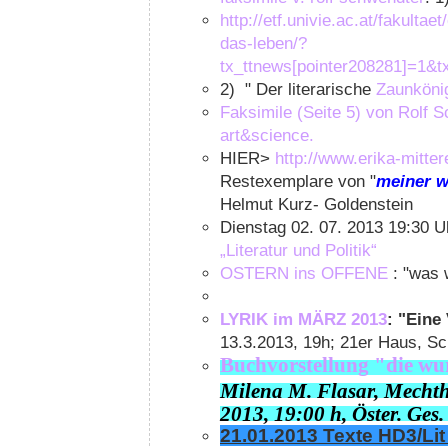
http://etf.univie.ac.at/fakultaet
das-leben/?
tx_ttnews[pointer208281]=1
2)
" Der literarische
Zaunköni
Faksimile (Seite 5) von Rolf Sc
art&science.
HIER>
http://www.erika-mittere
Restexemplare von "
meiner w
Helmut Kurz- Goldenstein
Dienstag 02. 07. 2013 19:30 U
„Literatur und Politik“
OSTERN ins OFFENE
: "was 
LYRIK im MÄRZ 2013
: "Eine
13.3.2013, 19h; 21er Haus, Sc
Buchvorstellung "die wur
Milena M. Flasar, Mechth
2013, 19:00 h, Öster. Ges.
21.01.2013 Texte HD3/Li