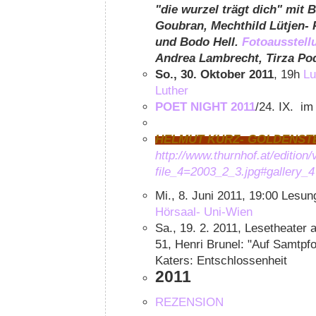
"die wurzel trägt dich" mit B
Goubran, Mechthild Lütjen- 
und Bodo Hell.
Fotoausstel
Andrea Lambrecht, Tirza Po
So., 30. Oktober 2011
, 19h
Lu
Luther
POET NIGHT 2011
/24. IX. i
HELMUT KURZ- GOLDENSTE
http://www.thurnhof.at/editio
file_4=2003_2_3.jpg#gallery_4
Mi., 8. Juni 2011, 19:00 Lesu
Hörsaal- Uni-Wien
Sa., 19. 2. 2011, Lesetheater 
51, Henri Brunel: "Auf Samtpfo
Katers: Entschlossenheit
2011
REZENSION