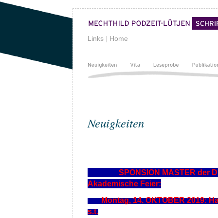
Links
|
Home
Neuigkeiten
SPONSION MASTER der D
Akademische Feier:
Montag, 14. OKTOBER 2019: Haupt
s.t.