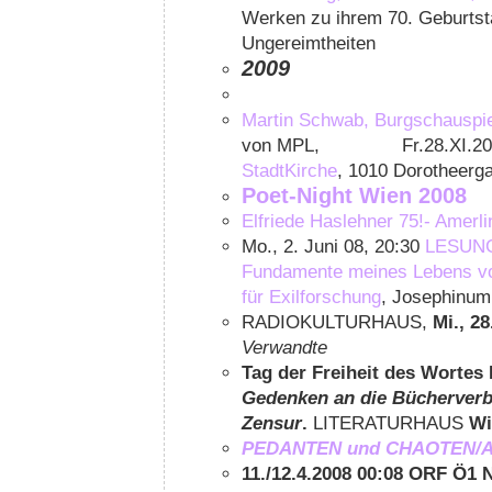
Werken zu ihrem 70. Geburtst
Ungereimtheiten
2009
Martin Schwab, Burgschauspie
von MPL, Fr.28.XI.200
StadtKirche
, 1010 Dorotheerg
Poet-Night Wien 2008
Elfriede Haslehner 75!-
Amerli
Mo., 2. Juni 08, 20:30
LESUNG 
Fundamente meines Lebens von
für Exilforschung
, Josephinum,
RADIOKULTURHAUS,
Mi., 28
Verwandte
Tag der Freiheit des Wortes 
Gedenken an die Bücherverb
Zensur
.
LITERATURHAUS
Wi
PEDANTEN und CHAOTEN/An
11./12.4.2008 00:08 ORF Ö1 