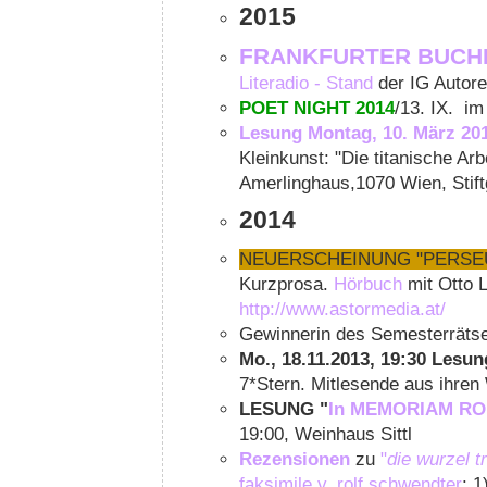
2015
FRANKFURTER BUCH
Literadio - Stand
der IG Autore
POET NIGHT 2014
/13. IX. i
Lesung Montag, 10. März 20
Kleinkunst: "Die titanische Ar
Amerlinghaus,1070 Wien, Stif
2014
NEUERSCHEINUNG "PERSE
Kurzprosa.
Hörbuch
mit Otto 
http://www.astormedia.at/
Gewinnerin des Semesterrätsel
Mo., 18.11.2013, 19:30 Lesun
7*Stern. Mitlesende aus ihren
LESUNG "
In MEMORIAM R
19:00, Weinhaus Sittl
Rezensionen
zu
"
die wurzel t
faksimile v. rolf schwendter
: 1