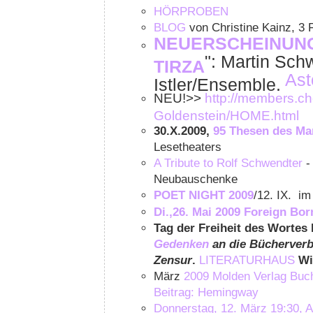
HÖRPROBEN
BLOG
von Christine Kainz, 3
NEUERSCHEINUN
": Martin Sch
TIRZA
Ast
Istler/Ensemble.
NEU!>>
http://members.che
Goldenstein/HOME.html
30.X.2009,
95 Thesen des Mar
Lesetheaters
A Tribute to Rolf
Schwendter
-
Neubauschenke
POET NIGHT 2009
/12. IX. i
Di.,26. Mai 2009 Foreign Bor
Tag der Freiheit des Wortes 
Gedenken
an die Bücherverb
Zensur
.
LITERATURHAUS
Wi
März
2009
Molden Verlag
Buch
Beitrag:
Hemingway
Donnerstag, 12. März 19:30, 