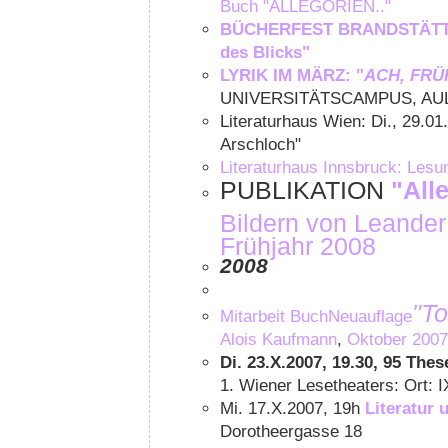
Buch "ALLEGORIEN.."
BÜCHERFEST BRANDSTÄT
des Blicks"
LYRIK IM MÄRZ: "
ACH, FRÜH
UNIVERSITÄTSCAMPUS, AUL
Literaturhaus Wien: Di., 29.01
Arschloch"
Literaturhaus Innsbruck: Lesu
PUBLIKATION
"All
Bildern von Leander
Frühjahr 2008
2008
"T
Mitarbeit BuchNeuauflage
Alois Kaufmann
,
Oktober 2007
Di. 23.X.2007, 19.30, 95 The
1. Wiener Lesetheaters: Ort: 
Mi. 17.X.2007, 19h
Literatur 
Dorotheergasse 18