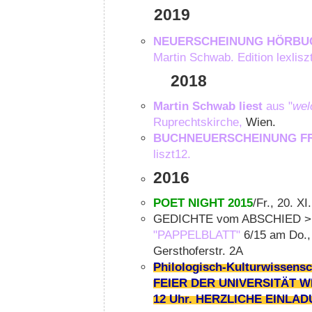
2019
NEUERSCHEINUNG HÖRBU
Martin Schwab. Edition lexlisz
2018
Martin Schwab liest
aus "
wel
Ruprechtskirche,
Wien.
BUCHNEUERSCHEINUNG FR
liszt12.
2016
POET NIGHT 2015
/Fr., 20. X
GEDICHTE vom ABSCHIED > Präs
"PAPPELBLATT"
6/15 am Do., 
Gersthoferstr. 2A
Philologisch-Kulturwissens
FEIER DER UNIVERSITÄT WIE
12 Uhr. HERZLICHE EINLAD