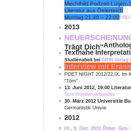
Mechthild Podzeit-Lütjen.
Literatur aus Österreich
http
Montag 21:40 – 22:00
2013
NEUERSCHEINUNG 
Antholog
Trägt Dich"
Textnahe Interpretat
Studienabeit bei
GRIN Verlag P
Interview mit Eras
POET NIGHT 2012/22.IX. im
"Törn"
13. Juni 2012, 19:00 Literatu
Schriftstellerverbandes
30. März 2012 Universität Bu
Germanistik Univie
2012
Di., 6. Dez. 2011 Öster. Ges. 