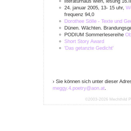
literaturhaus wien, lesung 16.I
24. januar 2005, 13- 15 uhr,
We
frequenz 94,0
Dorothee Sölle - Texte und Ge
Dünen. Wächten. Brandungsge
PODIUM Sommerlesereihe
Ob
Short Story Award
'Das getanzte Gedicht'
› Sie können sich unter dieser Adre
meggy.4.poetry@aon.at
.
©2003-2026 Mechthild P